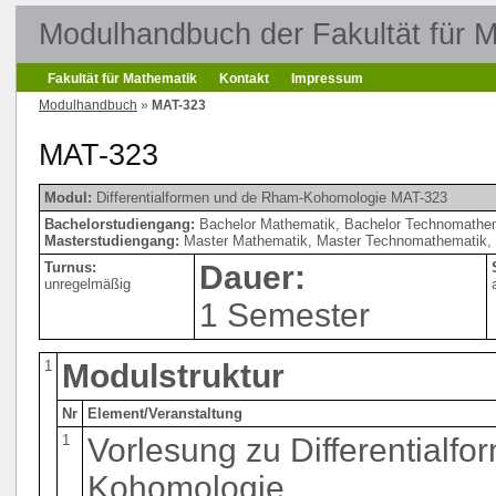
Modulhandbuch der Fakultät für 
Fakultät für Mathematik
Kontakt
Impressum
Modulhandbuch
»
MAT-323
MAT-323
Modul:
Differentialformen und de Rham-Kohomologie MAT-323
Bachelorstudiengang:
Bachelor Mathematik, Bachelor Technomathem
Masterstudiengang:
Master Mathematik, Master Technomathematik, 
Turnus:
Dauer:
unregelmäßig
1 Semester
1
Modulstruktur
Nr
Element/Veranstaltung
1
Vorlesung zu Differentialf
Kohomologie