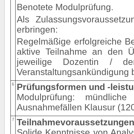
Benotete Modulprüfung.
Als Zulassungsvoraussetzun
erbringen:
Regelmäßige erfolgreiche B
aktive Teilnahme an den Ü
jeweilige Dozentin / d
Veranstaltungsankündigung 
6
Prüfungsformen und -leist
Modulprüfung: mündliche
Ausnahmefällen Klausur (120
7
Teilnahmevoraussetzunge
Solide Kenntnisse von Analysi