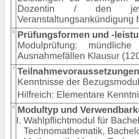
Dozentin / den jew
Veranstaltungsankündigung 
6
Prüfungsformen und -leist
Modulprüfung: mündliche
Ausnahmefällen Klausur (120
7
Teilnahmevoraussetzunge
Kenntnisse der Bezugsmodule 
Hilfreich: Elementare Kenntn
8
Modultyp und Verwendbark
Wahlpflichtmodul für Bache
Technomathematik, Bachelo