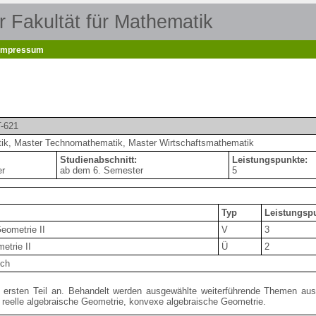
 Fakultät für Mathematik
Impressum
T-621
k, Master Technomathematik, Master Wirtschaftsmathematik
Studienabschnitt:
Leistungspunkte:
er
ab dem 6. Semester
5
Typ
Leistungsp
eometrie II
V
3
etrie II
Ü
2
ch
n ersten Teil an. Behandelt werden ausgewählte weiterführende Themen au
reelle algebraische Geometrie, konvexe algebraische Geometrie.