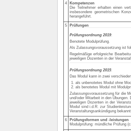
4
Kompetenzen
Die Teilnehmer erhalten einen ver
insbesondere geometrischen Konz
herangeführt.
5
Prüfungen
Prüfungsordnung 2019
:
Benotete Modulprüfung.
Als Zulassungsvoraussetzung ist fol
Regelmäßige erfolgreiche Bearbeit
jeweiligen Dozenten in der Veranst
Prüfungsordnung 2015
:
Das Modul kann in zwei verschiede
als unbenotetes Modul ohne Mod
als benotetes Modul mit Modulpr
Zulassungsvoraussetzung für die Mo
und/oder Mitarbeit in den Übungen. 
jeweiligen Dozenten in der Verans
Modul sind i.d.R. zur Studienleistu
Veranstaltungsankündigung bekannt
6
Prüfungsformen und -leistungen
Modulprüfung: mündliche Prüfung (c