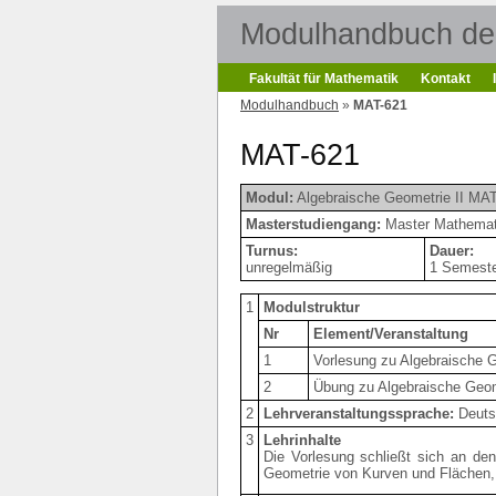
Modulhandbuch der
Fakultät für Mathematik
Kontakt
Modulhandbuch
»
MAT-621
MAT-621
Modul:
Algebraische Geometrie II MA
Masterstudiengang:
Master Mathemati
Turnus:
Dauer:
unregelmäßig
1 Semest
1
Modulstruktur
Nr
Element/Veranstaltung
1
Vorlesung zu Algebraische G
2
Übung zu Algebraische Geom
2
Lehrveranstaltungssprache:
Deuts
3
Lehrinhalte
Die Vorlesung schließt sich an de
Geometrie von Kurven und Flächen, 