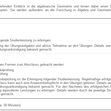
tiefenden Einblick in die algebraische Geometrie und lernen dabei einen
epten. Sie werden außerdem an die Forschung in Algebra und Geometri
gende Studienleistung zu erbringen:
ung der Übungsaufgaben und aktive Teilnahme an den Übungen. Details werd
altungsankündigung bekannt gemacht.
nen Formen zum Abschluss gebracht werden:
ulprüfung.
üfung.
dulprüfung ist die Erbringung folgender Studienleistung: Regelmäßige erfol
Dazu kann auch eine Anwesenheitspflicht in den Übungen gehören. Details wer
taltungsankündigung bekannt gemacht. Für den Nachweis des erfolgreichen
ng äquivalente Leistungen zu erbringen. Details werden durch die jeweilige Do
 gemacht.
a. 30 Minuten).