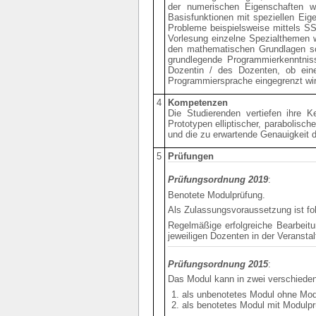
der numerischen Eigenschaften wi
Basisfunktionen mit speziellen Eig
Probleme beispielsweise mittels S
Vorlesung einzelne Spezialthemen w
den mathematischen Grundlagen sol
grundlegende Programmierkenntnis
Dozentin / des Dozenten, ob eine 
Programmiersprache eingegrenzt wir
4
Kompetenzen
Die Studierenden vertiefen ihre Ke
Prototypen elliptischer, parabolisch
und die zu erwartende Genauigkeit d
5
Prüfungen
Prüfungsordnung 2019
:
Benotete Modulprüfung.
Als Zulassungsvoraussetzung ist fol
Regelmäßige erfolgreiche Bearbeit
jeweiligen Dozenten in der Veranst
Prüfungsordnung 2015
:
Das Modul kann in zwei verschiede
als unbenotetes Modul ohne Mod
als benotetes Modul mit Modulpr