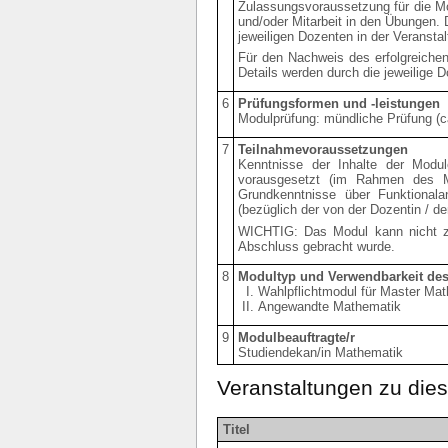
Zulassungsvoraussetzung für die Mo
und/oder Mitarbeit in den Übungen. 
jeweiligen Dozenten in der Veranst
Für den Nachweis des erfolgreichen
Details werden durch die jeweilige 
6
Prüfungsformen und -leistungen
Modulprüfung: mündliche Prüfung (ca
7
Teilnahmevoraussetzungen
Kenntnisse der Inhalte der Modu
vorausgesetzt (im Rahmen des Mo
Grundkenntnisse über Funktionalan
(bezüglich der von der Dozentin / 
WICHTIG: Das Modul kann nicht z
Abschluss gebracht wurde.
8
Modultyp und Verwendbarkeit de
Wahlpflichtmodul für Master Ma
Angewandte Mathematik
9
Modulbeauftragte/r
Studiendekan/in Mathematik
Veranstaltungen zu di
Titel