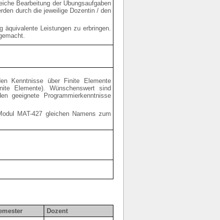
greiche Bearbeitung der Übungsaufgaben
den durch die jeweilige Dozentin / den
g äquivalente Leistungen zu erbringen.
 gemacht.
en Kenntnisse über Finite Elemente
inite Elemente). Wünschenswert sind
rden geeignete Programmierkenntnisse
) Modul MAT-427 gleichen Namens zum
emester
Dozent