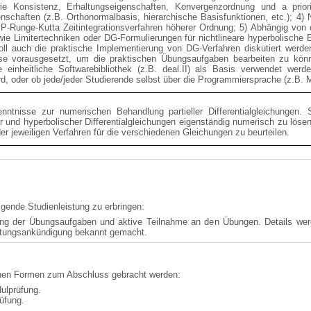
e Konsistenz, Erhaltungseigenschaften, Konvergenzordnung und a priori
enschaften (z.B. Orthonormalbasis, hierarchische Basisfunktionen, etc.); 4
SP-Runge-Kutta Zeitintegrationsverfahren höherer Ordnung; 5) Abhängig von
ie Limitertechniken oder DG-Formulierungen für nichtlineare hyperbolische 
l auch die praktische Implementierung von DG-Verfahren diskutiert werde
se vorausgesetzt, um die praktischen Übungsaufgaben bearbeiten zu könn
einheitliche Softwarebibliothek (z.B. deal.II) als Basis verwendet wer
d, oder ob jede/jeder Studierende selbst über die Programmiersprache (z.B. 
nntnisse zur numerischen Behandlung partieller Differentialgleichungen. S
er und hyperbolischer Differentialgleichungen eigenständig numerisch zu lösen
er jeweiligen Verfahren für die verschiedenen Gleichungen zu beurteilen.
gende Studienleistung zu erbringen:
ung der Übungsaufgaben und aktive Teilnahme an den Übungen. Details werd
altungsankündigung bekannt gemacht.
nen Formen zum Abschluss gebracht werden:
ulprüfung.
üfung.