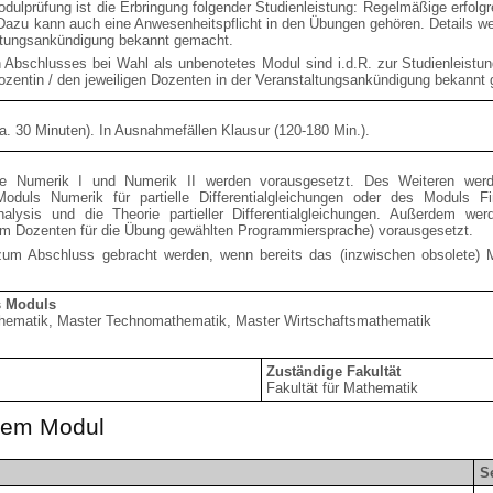
dulprüfung ist die Erbringung folgender Studienleistung: Regelmäßige erfol
Dazu kann auch eine Anwesenheitspflicht in den Übungen gehören. Details wer
altungsankündigung bekannt gemacht.
 Abschlusses bei Wahl als unbenotetes Modul sind i.d.R. zur Studienleistun
Dozentin / den jeweiligen Dozenten in der Veranstaltungsankündigung bekannt
. 30 Minuten). In Ausnahmefällen Klausur (120-180 Min.).
le Numerik I und Numerik II werden vorausgesetzt. Des Weiteren werd
duls Numerik für partielle Differentialgleichungen oder des Moduls F
alysis und die Theorie partieller Differentialgleichungen. Außerdem we
dem Dozenten für die Übung gewählten Programmiersprache) vorausgesetzt.
um Abschluss gebracht werden, wenn bereits das (inzwischen obsolete
s Moduls
thematik, Master Technomathematik, Master Wirtschaftsmathematik
Zuständige Fakultät
Fakultät für Mathematik
esem Modul
S