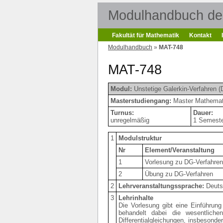
Modulhandbuch der
Fakultät für Mathematik
Kontakt
Modulhandbuch
»
MAT-748
MAT-748
Modul:
Unstetige Galerkin-Verfahren 
Masterstudiengang:
Master Mathemati
Turnus:
Dauer:
unregelmäßig
1 Semest
1
Modulstruktur
Nr
Element/Veranstaltung
1
Vorlesung zu DG-Verfahren
2
Übung zu DG-Verfahren
2
Lehrveranstaltungssprache:
Deuts
3
Lehrinhalte
Die Vorlesung gibt eine Einführung
behandelt dabei die wesentliche
Differentialgleichungen, insbesonde