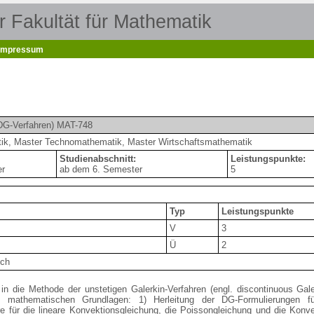
 Fakultät für Mathematik
Impressum
(DG-Verfahren) MAT-748
k, Master Technomathematik, Master Wirtschaftsmathematik
Studienabschnitt:
Leistungspunkte:
er
ab dem 6. Semester
5
Typ
Leistungspunkte
V
3
Ü
2
ch
 in die Methode der unstetigen Galerkin-Verfahren (engl. discontinuous Ga
n mathematischen Grundlagen: 1) Herleitung der DG-Formulierungen für
re für die lineare Konvektionsgleichung, die Poissongleichung und die Konve