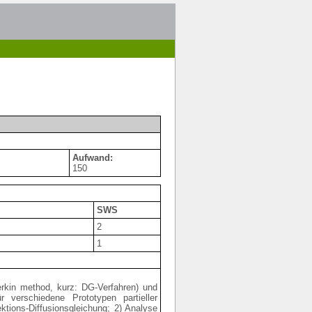
Aufwand:
150
SWS
2
1
lerkin method, kurz: DG-Verfahren) und
 verschiedene Prototypen partieller
ktions-Diffusionsgleichung; 2) Analyse