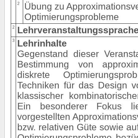
2
Übung zu Approximationsver
Optimierungsprobleme
2
Lehrveranstaltungssprache
3
Lehrinhalte
Gegenstand dieser Veranstal
Bestimmung von approxim
diskrete Optimierungspr
Techniken für das Design v
klassischer kombinatorisch
Ein besonderer Fokus li
vorgestellten Approximationsv
bzw. relativen Güte sowie auf
Optimierungsprobleme bezügl