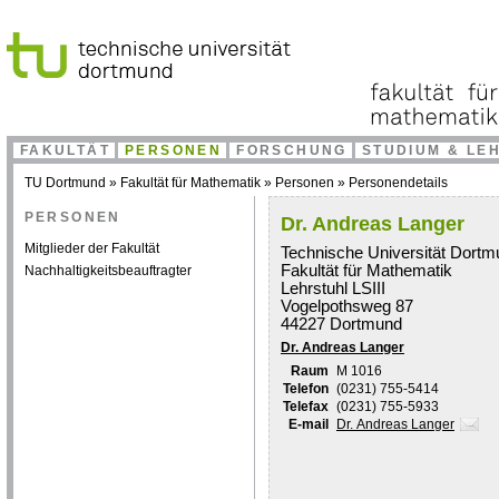
FAKULTÄT
PERSONEN
FORSCHUNG
STUDIUM & LE
TU Dortmund
»
Fakultät für Mathematik
»
Personen
»
Personendetails
PERSONEN
Dr. Andreas Langer
Mitglieder der Fakultät
Technische Universität Dortm
Fakultät für Mathematik
Nachhaltigkeitsbeauftragter
Lehrstuhl LSIII
Vogelpothsweg 87
44227 Dortmund
Dr. Andreas Langer
Raum
M 1016
Telefon
(0231) 755-5414
Telefax
(0231) 755-5933
E-mail
Dr. Andreas Langer