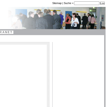
Sitemap
|
Suche
>
TRANET