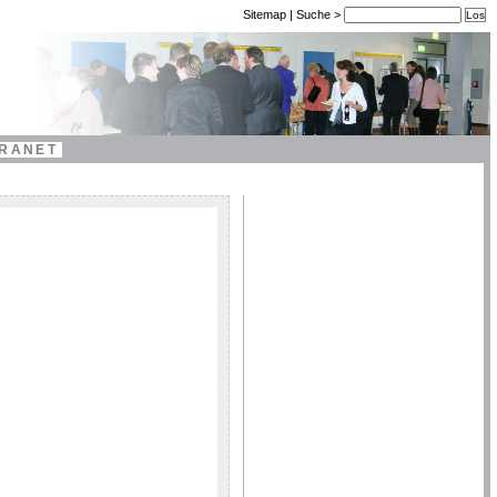
Sitemap
|
Suche
>
TRANET