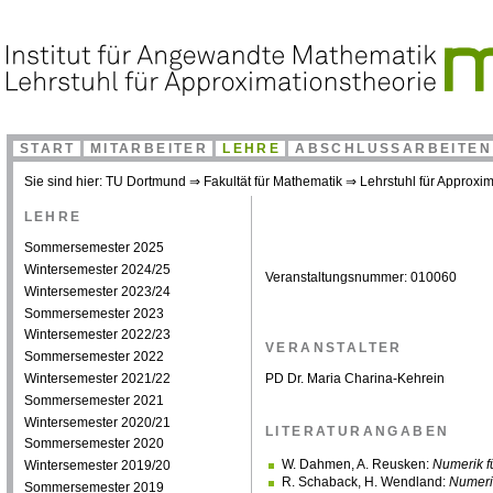
START
MITARBEITER
LEHRE
ABSCHLUSSARBEITEN
Sie sind hier:
TU Dortmund
⇒
Fakultät für Mathematik
⇒
Lehrstuhl für Approxim
LEHRE
Sommersemester 2025
Wintersemester 2024/25
Veranstaltungsnummer: 010060
Wintersemester 2023/24
Sommersemester 2023
Wintersemester 2022/23
VERANSTALTER
Sommersemester 2022
Wintersemester 2021/22
PD Dr. Maria Charina-Kehrein
Sommersemester 2021
Wintersemester 2020/21
LITERATURANGABEN
Sommersemester 2020
W. Dahmen, A. Reusken:
Numerik f
Wintersemester 2019/20
R. Schaback, H. Wendland:
Numeri
Sommersemester 2019