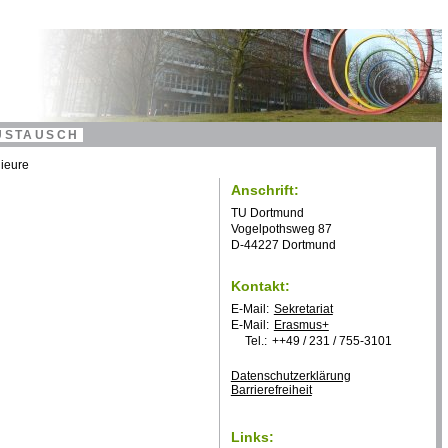
USTAUSCH
nieure
Anschrift:
TU Dortmund
Vogelpothsweg 87
D-44227 Dortmund
Kontakt:
E-Mail:
Sekretariat
E-Mail:
Erasmus+
Tel.:
++49 / 231 / 755-3101
Datenschutzerklärung
Bar­ri­e­re­frei­heit
Links: