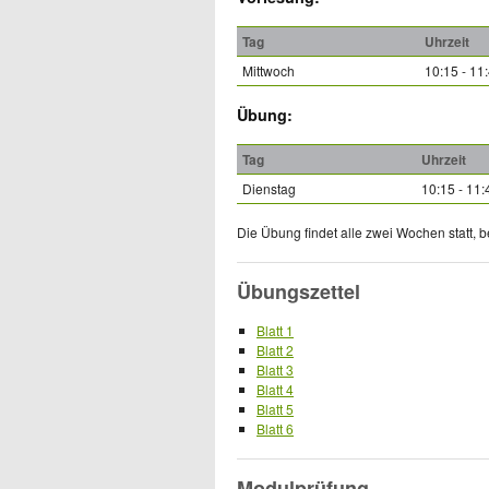
Tag
Uhrzeit
Mittwoch
10:15 - 11
Übung:
Tag
Uhrzeit
Dienstag
10:15 - 11:
Die Übung findet alle zwei Wochen statt,
Übungszettel
Blatt 1
Blatt 2
Blatt 3
Blatt 4
Blatt 5
Blatt 6
Modulprüfung