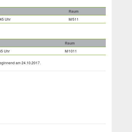
Raum
:45 Uhr
M/511
Raum
45 Uhr
M/1011
 beginnend am 24.10.2017.