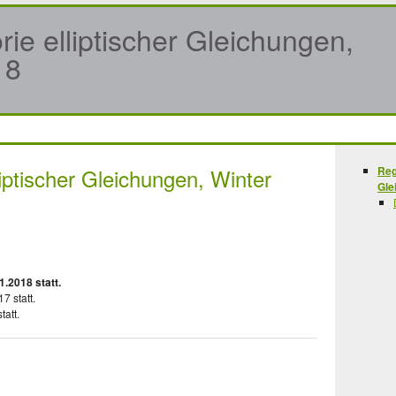
rie elliptischer Gleichungen,
18
liptischer Gleichungen, Winter
Reg
Gle
.2018 statt.
7 statt.
tatt.