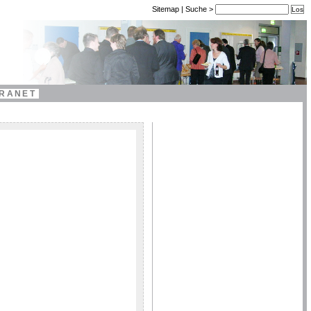
Sitemap
|
Suche
>
TRANET