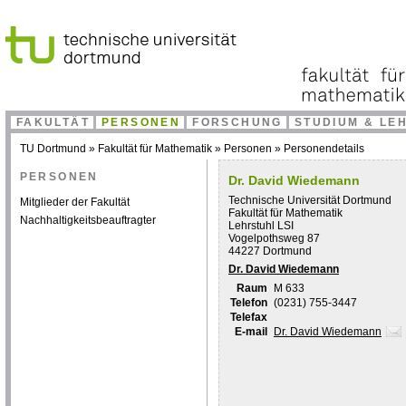
FAKULTÄT
PERSONEN
FORSCHUNG
STUDIUM & LE
TU Dortmund
»
Fakultät für Mathematik
»
Personen
»
Personendetails
PERSONEN
Dr. David Wiedemann
Technische Universität Dortmund
Mitglieder der Fakultät
Fakultät für Mathematik
Nachhaltigkeitsbeauftragter
Lehrstuhl LSI
Vogelpothsweg 87
44227 Dortmund
Dr. David Wiedemann
Raum
M 633
Telefon
(0231) 755-3447
Telefax
E-mail
Dr. David Wiedemann