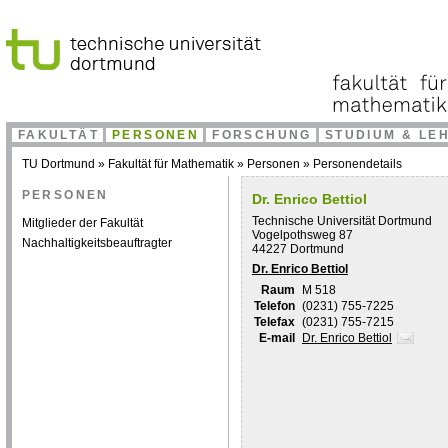
FAKULTÄT
PERSONEN
FORSCHUNG
STUDIUM & LE
TU Dortmund
»
Fakultät für Mathematik
»
Personen
»
Personendetails
PERSONEN
Dr. Enrico Bettiol
Technische Universität Dortmund
Mitglieder der Fakultät
Vogelpothsweg 87
Nachhaltigkeitsbeauftragter
44227 Dortmund
Dr. Enrico Bettiol
Raum
M 518
Telefon
(0231) 755-7225
Telefax
(0231) 755-7215
E-mail
Dr. Enrico Bettiol