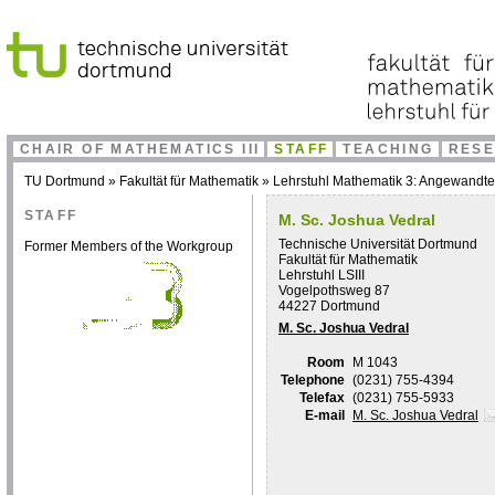
CHAIR OF MATHEMATICS III
STAFF
TEACHING
RES
TU Dortmund
»
Fakultät für Mathematik
»
Lehrstuhl Mathematik 3: Angewandt
STAFF
M. Sc. Joshua Vedral
Technische Universität Dortmund
Former Members of the Workgroup
Fakultät für Mathematik
Lehrstuhl LSIII
Vogelpothsweg 87
44227 Dortmund
M. Sc. Joshua Vedral
Room
M 1043
Telephone
(0231) 755-4394
Telefax
(0231) 755-5933
E-mail
M. Sc. Joshua Vedral