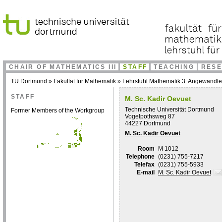
CHAIR OF MATHEMATICS III
STAFF
TEACHING
RES
TU Dortmund
»
Fakultät für Mathematik
»
Lehrstuhl Mathematik 3: Angewandt
STAFF
M. Sc. Kadir Oevuet
Technische Universität Dortmund
Former Members of the Workgroup
Vogelpothsweg 87
44227 Dortmund
M. Sc. Kadir Oevuet
Room
M 1012
Telephone
(0231) 755-7217
Telefax
(0231) 755-5933
E-mail
M. Sc. Kadir Oevuet