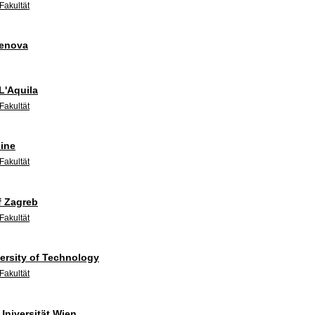
Fakultät
Genova
 L'Aquila
Fakultät
dine
Fakultät
f Zagreb
Fakultät
ersity of Technology
Fakultät
Universität Wien