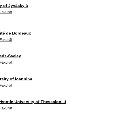
ty of Jyväskylä
Fakultät
ité de Bordeaux
Fakultät
aris-Saclay
Fakultät
rsity of Ioannina
Fakultät
ristotle University of Thessaloniki
Fakultät