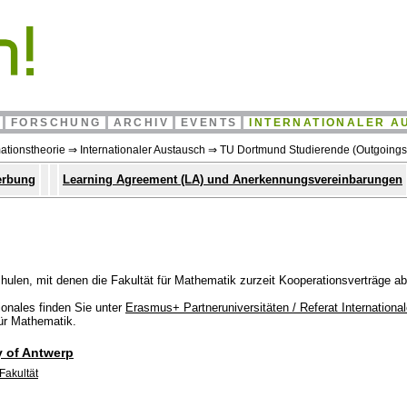
FORSCHUNG
ARCHIV
EVENTS
INTERNATIONALER A
ationstheorie
⇒
Internationaler Austausch
⇒
TU Dortmund Studierende (Outgoings
erbung
Learning Agreement (LA) und Anerkennungsvereinbarungen
chulen, mit denen die Fakultät für Mathematik zurzeit Kooperationsverträge a
ionales finden Sie unter
Erasmus+ Partneruniversitäten / Referat Internationa
für Mathematik.
y of Antwerp
Fakultät