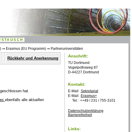
USTAUSCH
)
⇒
Erasmus (EU Programm)
⇒
Partneruniversitäten
Anschrift:
Rückkehr und Anerkennung
TU Dortmund
Vogelpothsweg 87
D-44227 Dortmund
Kontakt:
bgeschlossen hat.
E-Mail:
Sekretariat
E-Mail:
Erasmus+
les
ebenfalls alle aktuellen
Tel.:
++49 / 231 / 755-3101
Datenschutzerklärung
Bar­ri­e­re­frei­heit
Links: