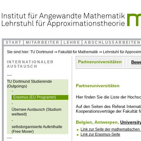
START
MITARBEITER
LEHRE
ABSCHLUSSARBEITEN
Sie sind hier:
TU Dortmund
⇒
Fakultät für Mathematik
⇒
Lehrstuhl für Approxim
Partneruniversitäten
INTERNATIONALER
Bew
AUSTAUSCH
----
TU Dortmund Studierende
Partneruniversitäten
(Outgoings)
-
Hier finden Sie die Liste der Hochs
Erasmus (EU Programm)
-
Auf den Seiten des Referat Internat
Übersee Austausch (Studium
Kooperationsverträge der Fakultät 
weltweit)
-
Belgien, Antwerpen,
Universit
selbstorganisierte Aufenthalte
Link zur Seite der mathematischen 
(Free Mover)
Link zur Erasmus-Seite
----