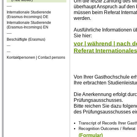
Um die letzte Zahlung des M
überhaupt Anspruch auf den 
----
müssen beim Referat Internati
Internationale Studierende
(Erasmus-Incomings) DE
werden.
Internationale Studierende
(Erasmus-Incomings) EN
Ausführliche Informationen üb
----
Sie hier:
Beschäftigte (Erasmus)
vor | während | nach d
---
Referat Internationales
---
Kontaktpersonen | Contact persons
Von Ihrer Gasthochschule erh
Ihre erbrachten Studienleist
Die An­er­ken­nung erfolgt du
Prüfungsausschusses.
Bitte reichen Sie dazu folge
des Prüfungsausschusses ei
Transcript of Records Ihrer Gas
Recognition Outcomes / Referat 
(Formular)