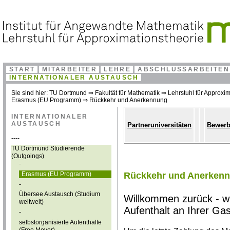
START
MITARBEITER
LEHRE
ABSCHLUSSARBEITEN
INTERNATIONALER AUSTAUSCH
Sie sind hier:
TU Dortmund
⇒
Fakultät für Mathematik
⇒
Lehrstuhl für Approxim
Erasmus (EU Programm)
⇒
Rückkehr und Anerkennung
INTERNATIONALER
AUSTAUSCH
Partneruniversitäten
Bewer
----
TU Dortmund Studierende
(Outgoings)
-
Erasmus (EU Programm)
Rückkehr und Anerken
-
Übersee Austausch (Studium
Willkommen zurück - wir
weltweit)
Aufenthalt an Ihrer Gas
-
selbstorganisierte Aufenthalte
(Free Mover)