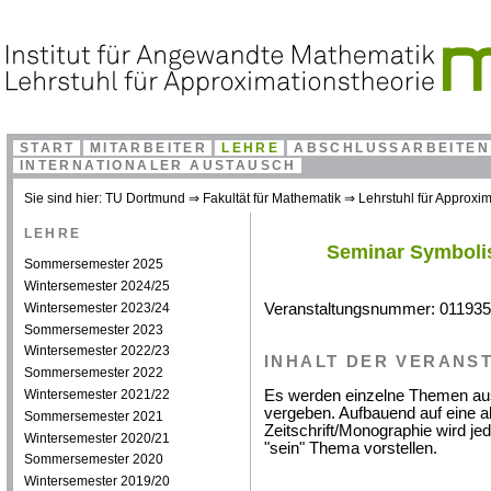
START
MITARBEITER
LEHRE
ABSCHLUSSARBEITEN
INTERNATIONALER AUSTAUSCH
Sie sind hier:
TU Dortmund
⇒
Fakultät für Mathematik
⇒
Lehrstuhl für Approxim
LEHRE
Seminar Symboli
Sommersemester 2025
Wintersemester 2024/25
Wintersemester 2023/24
Veranstaltungsnummer: 011935
Sommersemester 2023
Wintersemester 2022/23
INHALT DER VERANS
Sommersemester 2022
Wintersemester 2021/22
Es werden einzelne Themen a
vergeben. Aufbauend auf eine akt
Sommersemester 2021
Zeitschrift/Monographie wird je
Wintersemester 2020/21
"sein" Thema vorstellen.
Sommersemester 2020
Wintersemester 2019/20