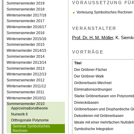
VORAUSSETZUNG FÜR
Sommersemester 2019
Sommersemester 2018
Vorlesung Symbolisches Rechnen
Wintersemester 2017/18
Sommersemester 2017
Wintersemester 2016/17
VERANSTALTER
Sommersemester 2016
Prof. Dr. H. M. Möller
, K. Siemk
Wintersemester 2015/16
Sommersemester 2015
Wintersemester 2014/15
VORTRÄGE
Sommersemester 2014
Wintersemester 2013/14
Titel
Sommersemester 2013
Der Gröbner-Fächer
Wintersemester 2012/13
Der Gröbner-Walk
Sommersemester 2012
Gröbnerbasis-Wechsel
Wintersemester 2011/12
Eliminationsordnungen
Sommersemester 2011
Starke Gröbnerbasen von Polynomid
Wintersemester 2010/11
Dreiecksbasen
Sommersemester 2010
Approximationstheorie
Gröbnerbasen und Diophantische G
Numerik II
Dekodieren mit Gröbnerbasen
Orthogonale Polynome
Ideale mit einer mehrfachen Nullstel
Seminar Symbolisches
Symbolische Integration
Rechnen