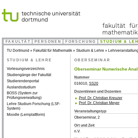
FAKULTÄT
PERSONEN
FORSCHUNG
STUDIUM & LE
TU Dortmund
»
Fakultät für Mathematik
»
Studium & Lehre
»
Lehrveranstaltun
STUDIUM & LEHRE
OBERSEMINAR
Vorlesungsverzeichnis
Oberseminar Numerische Anal
Studiengänge der Fakultät
Nummer
Studierendenportal
016010,
SS20
Auslandsstudium
Dozentinnen und Dozenten
BOSS (System zur
Prüfungsverwaltung)
Prof. Dr. Christian Kreuzer
Prof. Dr. Christian Meyer
Lehre Studium Forschung (LSF-
System)
Veranstaltungstyp
Moodle (Lernplattform)
Oberseminar, 2
Ort und Zeit
n.V.