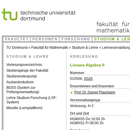
FAKULTÄT
PERSONEN
FORSCHUNG
STUDIUM & LE
TU Dortmund
»
Fakultät für Mathematik
»
Studium & Lehre
»
Lehrveranstaltun
STUDIUM & LEHRE
VORLESUNG
Vorlesungsverzeichnis
Lineare Algebra II
Studiengänge der Fakultät
Nummer
Studierendenportal
010506,
SS26
Auslandsstudium
Dozentinnen und Dozenten
BOSS (System zur
Prüfungsverwaltung)
Prof. Dr. Daniel Plaumann
Lehre Studium Forschung (LSF-
Veranstaltungstyp
System)
Vorlesung, 4+2
Moodle (Lernplattform)
Ort und Zeit
HGII/HS5 Do 10:00 2h
HGII/HS1 Fr 08:00 2h