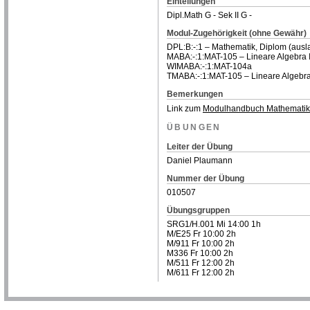
Einteilungen
Dipl.Math G - Sek II G -
Modul-Zugehörigkeit (ohne Gewähr)
DPL:B:-:1 – Mathematik, Diplom (ausl
MABA:-:1:MAT-105 – Lineare Algebra I
WIMABA:-:1:MAT-104a
TMABA:-:1:MAT-105 – Lineare Algebra 
Bemerkungen
Link zum
Modulhandbuch Mathematik
ÜBUNGEN
Leiter der Übung
Daniel Plaumann
Nummer der Übung
010507
Übungsgruppen
SRG1/H.001 Mi 14:00 1h
M/E25 Fr 10:00 2h
M/911 Fr 10:00 2h
M336 Fr 10:00 2h
M/511 Fr 12:00 2h
M/611 Fr 12:00 2h