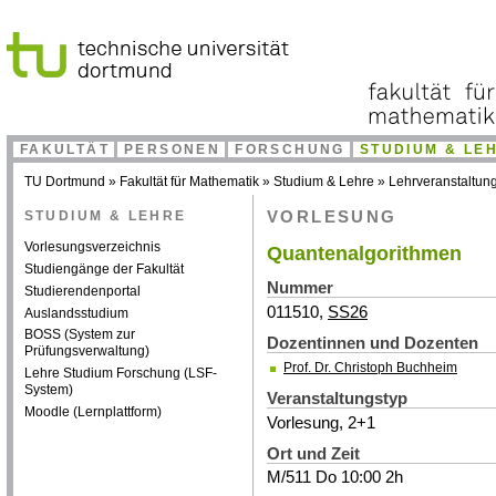
FAKULTÄT
PERSONEN
FORSCHUNG
STUDIUM & LE
TU Dortmund
»
Fakultät für Mathematik
»
Studium & Lehre
»
Lehrveranstaltun
STUDIUM & LEHRE
VORLESUNG
Vorlesungsverzeichnis
Quantenalgorithmen
Studiengänge der Fakultät
Nummer
Studierendenportal
011510,
SS26
Auslandsstudium
BOSS (System zur
Dozentinnen und Dozenten
Prüfungsverwaltung)
Prof. Dr. Christoph Buchheim
Lehre Studium Forschung (LSF-
System)
Veranstaltungstyp
Moodle (Lernplattform)
Vorlesung, 2+1
Ort und Zeit
M/511 Do 10:00 2h