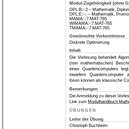
Modul-Zugehörigkeit (ohne 
DPL:B:-:2 – Mathematik, Diplom
DPL:E:-:- – Mathematik, Promo
MAMA:-:7:MAT-765
WIMAMA:-:7:MAT-765
TMAMA:-:7:MAT-765
Gewünschte Vorkenntnisse
Diskrete Optimierung
Inhalt
Die Vorlesung behandelt Algo
(rein mathematischen) Besch
eines Quantencomputers lieg
inwiefern Quantencomputer al
lösen können als klassische C
Bemerkungen
Die Anmeldung zu dieser Vorles
Link zum
Modulhandbuch Math
ÜBUNGEN
Leiter der Übung
Christoph Buchheim