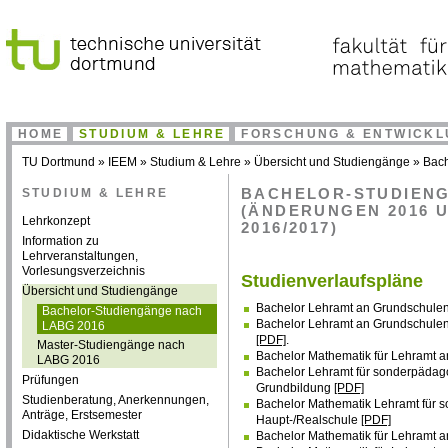
HOME
STUDIUM & LEHRE
FORSCHUNG & ENTWICK
TU Dortmund
»
IEEM
»
Studium & Lehre
»
Übersicht und Studiengänge
»
Bach
STUDIUM & LEHRE
BACHELOR-STUDIENG
(ÄNDERUNGEN 2016 
Lehrkonzept
2016/2017)
Information zu
Lehrveranstaltungen,
Vorlesungsverzeichnis
Studienverlaufspläne
Übersicht und Studiengänge
Bachelor Lehramt an Grundschule
Bachelor-Studiengänge nach
Bachelor Lehramt an Grundschulen;
LABG 2016
[PDF]
.
Master-Studiengänge nach
Bachelor Mathematik für Lehramt 
LABG 2016
Bachelor Lehramt für sonderpädag
Prüfungen
Grundbildung
[PDF]
Studienberatung, Anerkennungen,
Bachelor Mathematik Lehramt für 
Anträge, Erstsemester
Haupt-/Realschule
[PDF]
Didaktische Werkstatt
Bachelor Mathematik für Lehramt a