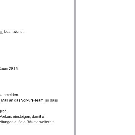
am
beantwortet.
 Raum ZE15
rs anmelden.
r
Mail an das Vorkurs-Team
, so dass
lich.
Vorkurs einsteigen, damit wir
eilungen auf die Räume weiterhin