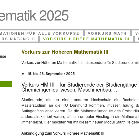
ematik 2025
MATIONEN FÜR ALLE VORKURSE
VORKURS MATH
V
RS NAT-ING II
VORKURS HÖHERE MATHEMATIK III
Vorkurs zur Höheren Mathematik III
urse
Vorkurs zur Höheren Mathematik III (insbesondere für Studierende mit 
15. bis 26. September 2025
Vorkurs HM III - für Studierende der Studiengänge 
Chemieingenieurwesen, Maschinenbau, ...
Studierende, die an einer anderen Hochschule ein Bachelor
Masterstudium an die TU Dortmund kommen, müssen häufig da
Auflagenfach absolvieren. Da die Mathematikmodule des Erststudiu
anders strukturiert waren, fällt ein erneuter Einstieg in ein Mathema
immer leicht. Hier möchten wir mit diesem neuen Modul Starthilfe gebe
Ankündigung zum Vorkurs Höhere Mathematik III