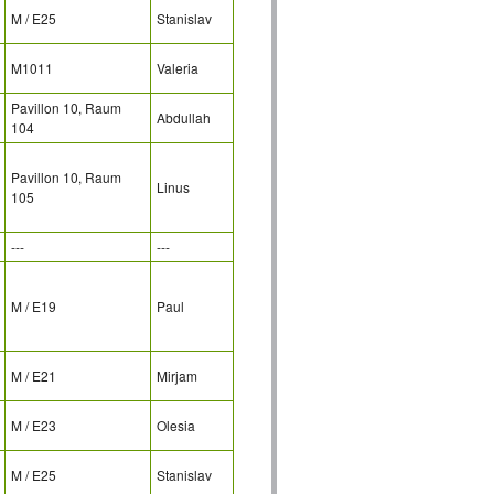
M / E25
Stanislav
M1011
Valeria
Pavillon 10, Raum
Abdullah
104
Pavillon 10, Raum
Linus
105
---
---
M / E19
Paul
M / E21
Mirjam
M / E23
Olesia
M / E25
Stanislav