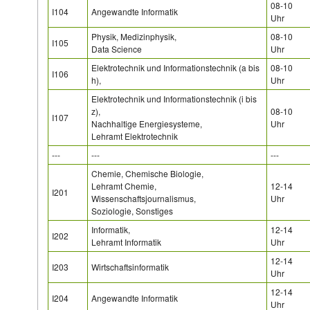
08-10
I104
Angewandte Informatik
Uhr
Physik, Medizinphysik,
08-10
I105
Data Science
Uhr
Elektrotechnik und Informationstechnik (a bis
08-10
I106
h),
Uhr
Elektrotechnik und Informationstechnik (i bis
z),
08-10
I107
Nachhaltige Energiesysteme,
Uhr
Lehramt Elektrotechnik
---
---
---
Chemie, Chemische Biologie,
Lehramt Chemie,
12-14
I201
Wissenschaftsjournalismus,
Uhr
Soziologie, Sonstiges
Informatik,
12-14
I202
Lehramt Informatik
Uhr
12-14
I203
Wirtschaftsinformatik
Uhr
12-14
I204
Angewandte Informatik
Uhr