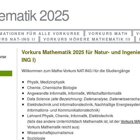
ematik 2025
MATIONEN FÜR ALLE VORKURSE
VORKURS MATH
V
RS NAT-ING II
VORKURS HÖHERE MATHEMATIK III
Vorkurs Mathematik 2025 für Natur- und Ingeni
urse
ING I)
Willkommen zum Mathe-Vorkurs NAT-ING I für die Studiengänge
Physik, Medizinphysik
Chemie, Chemische Biologie
Angewandte Informatik, Informatik, Wirtschaftsinformatik
Data Science
(alte Bezeichnung: Datenanalyse, Datenwissenschaf
Elektrotechnik und Informationstechnik, Nachhaltige Energiesyst
Informations- und Kommunikationstechnik)
Lehramt Physik, Chemie, Informatik, Elektrotechnik
(falls das andere Unterrichtsfach Mathematik ist, ist der
Vorkurs M
Vorkurs Mathematik reicht aus)
Wissenschaftsjournalismus
Soziologie