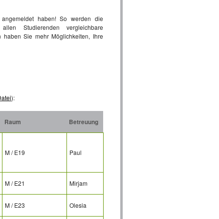
h angemeldet haben! So werden die
llen Studierenden vergleichbare
n haben Sie mehr Möglichkeiten, Ihre
atei
):
Raum
Betreuung
M / E19
Paul
M / E21
Mirjam
M / E23
Olesia