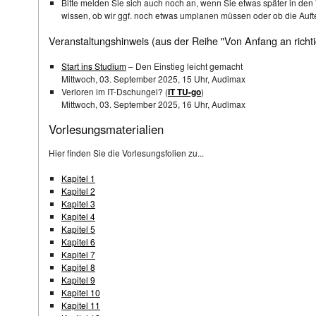
Bitte melden Sie sich auch noch an, wenn Sie etwas später in den 
wissen, ob wir ggf. noch etwas umplanen müssen oder ob die Auft
Veranstaltungshinweis (aus der Reihe "Von Anfang an richti
Start ins Studium
– Den Einstieg leicht ge­macht
Mittwoch, 03. September 2025, 15 Uhr, Audimax
Verloren im IT-Dschungel? (
IT TU-go
)
Mittwoch, 03. September 2025, 16 Uhr, Audimax
Vorlesungsmaterialien
Hier finden Sie die Vorlesungsfolien zu...
Kapitel 1
Kapitel 2
Kapitel 3
Kapitel 4
Kapitel 5
Kapitel 6
Kapitel 7
Kapitel 8
Kapitel 9
Kapitel 10
Kapitel 11