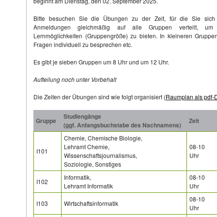
beginnt am Dienstag, den 02. September 2025.
Bitte besuchen Sie die Übungen zu der Zeit, für die Sie sic
Anmeldungen gleichmäßig auf alle Gruppen verteilt, um a
Lernmöglichkeiten (Gruppengröße) zu bieten. In kleineren Gruppe
Fragen individuell zu besprechen etc.
Es gibt je sieben Gruppen um 8 Uhr und um 12 Uhr.
Aufteilung noch unter Vorbehalt
Die Zeiten der Übungen sind wie folgt organisiert (
Raumplan als pdf-D
Studiengänge
Gruppe
Zeit
(ggf. Anfangsbuchstabe des Nachnamens)
Chemie, Chemische Biologie,
Lehramt Chemie,
08-10
I101
Wissenschaftsjournalismus,
Uhr
Soziologie, Sonstiges
Informatik,
08-10
I102
Lehramt Informatik
Uhr
08-10
I103
Wirtschaftsinformatik
Uhr