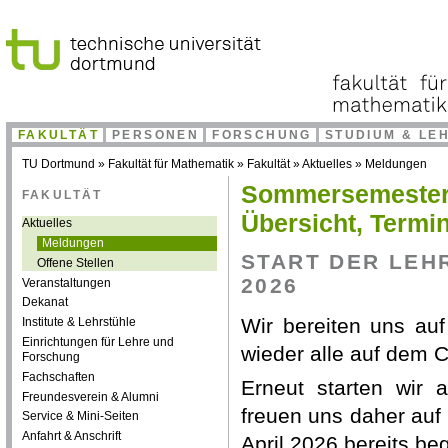
FAKULTÄT
PERSONEN
FORSCHUNG
STUDIUM & LE
TU Dortmund
»
Fakultät für Mathematik
»
Fakultät
»
Aktuelles
»
Meldungen
Sommersemester 2
FAKULTÄT
Übersicht, Termine
Aktuelles
Meldungen
START DER LEH
Offene Stellen
2026
Veranstaltungen
Dekanat
Wir bereiten uns au
Institute & Lehrstühle
Einrichtungen für Lehre und
wieder alle auf dem
Forschung
Fachschaften
Erneut starten wir
Freundesverein & Alumni
freuen uns daher auf 
Service & Mini-Seiten
Anfahrt & Anschrift
April 2026 bereits be