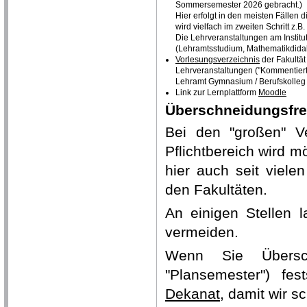
Sommersemester 2026 gebracht.)
Hier erfolgt in den meisten Fälle
wird vielfach im zweiten Schritt z.B.
Die Lehrveranstaltungen am Institu
(Lehramtsstudium, Mathematikdidak
Vorlesungsverzeichnis
der Fakultät
Lehrveranstaltungen ("Kommentiert
Lehramt Gymnasium / Berufskolleg 
Link zur Lernplattform
Moodle
Überschneidungsfre
Bei den "großen" V
Pflichtbereich wird m
hier auch seit viel
den Fakultäten.
An einigen Stellen 
vermeiden.
Wenn Sie Übersch
"Plansemester") fes
Dekanat
, damit wir 