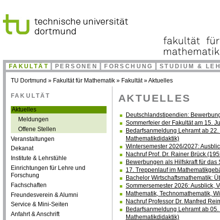
FAKULTÄT
PERSONEN
FORSCHUNG
STUDIUM & LE
TU Dortmund
»
Fakultät für Mathematik
»
Fakultät
»
Aktuelles
FAKULTÄT
AKTUELLES
Aktuelles
Deutschlandstipendien: Bewerbung
Meldungen
Sommerfeier der Fakultät am 15. J
Offene Stellen
Bedarfsanmeldung Lehramt ab 22. J
Mathematikdidaktik)
Veranstaltungen
Wintersemester 2026/2027: Ausblick,
Dekanat
Nachruf Prof. Dr. Rainer Brück (19
Institute & Lehrstühle
Bewerbungen als Hilfskraft für da
Einrichtungen für Lehre und
17. Treppenlauf im Mathematikgebäu
Forschung
Bachelor Wirtschaftsmathematik: 
Fachschaften
Sommersemester 2026: Ausblick, Vor
Mathematik, Technomathematik, Wi
Freundesverein & Alumni
Nachruf Professor Dr. Manfred Rei
Service & Mini-Seiten
Bedarfsanmeldung Lehramt ab 05. 
Anfahrt & Anschrift
Mathematikdidaktik)