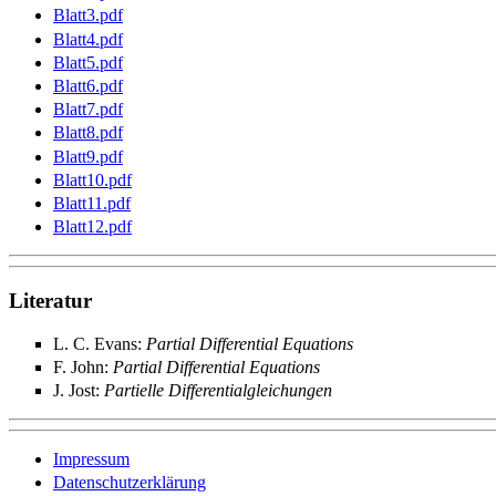
Blatt3.pdf
Blatt4.pdf
Blatt5.pdf
Blatt6.pdf
Blatt7.pdf
Blatt8.pdf
Blatt9.pdf
Blatt10.pdf
Blatt11.pdf
Blatt12.pdf
Literatur
L. C. Evans:
Partial Differential Equations
F. John:
Partial Differential Equations
J. Jost:
Partielle Differentialgleichungen
Impressum
Datenschutzerklärung